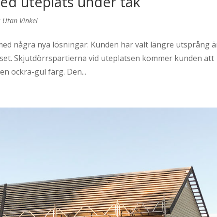
ed uteplats under tak
 Utan Vinkel
med några nya lösningar: Kunden har valt längre utsprång 
huset. Skjutdörrspartierna vid uteplatsen kommer kunden att
en ockra-gul färg. Den...