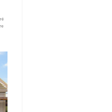
tré
re