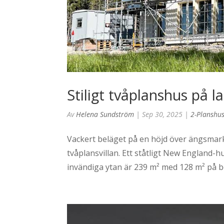
Stiligt tvåplanshus på 
Av
Helena Sundström
|
Sep 30, 2025
|
2-Planshu
Vackert beläget på en höjd över ängsmarke
tvåplansvillan. Ett ståtligt New England-h
invändiga ytan är 239 m² med 128 m² på b