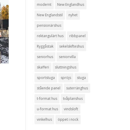
modernt
New Englandhus
New Englandstil
nyhet
pensionärshus
rektangulärt hus
ribbpanel
Ryggåstak
sekelskifteshus
seniorhus
seniorvilla
skafferi
sluttningshus
sportstuga
spröjs
stuga
stående panel
suterränghus
t-format hus
tvåplanshus
u-format hus
vindsloft
vinkelhus
öppet i nock