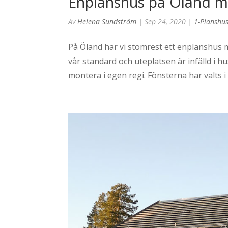
Enplanshus på Öland m
Av
Helena Sundström
|
Sep 24, 2020
|
1-Planshus
På Öland har vi stomrest ett enplanshus 
vår standard och uteplatsen är infälld i 
montera i egen regi. Fönsterna har valts i 