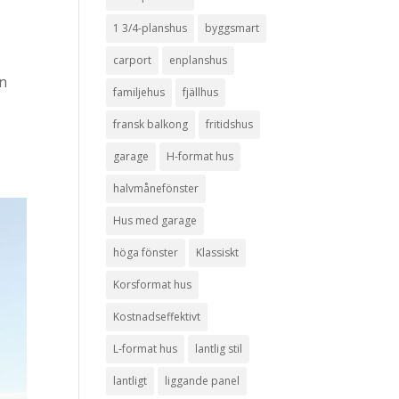
1 3/4-planshus
byggsmart
carport
enplanshus
än
familjehus
fjällhus
fransk balkong
fritidshus
garage
H-format hus
halvmånefönster
Hus med garage
höga fönster
Klassiskt
Korsformat hus
Kostnadseffektivt
L-format hus
lantlig stil
lantligt
liggande panel