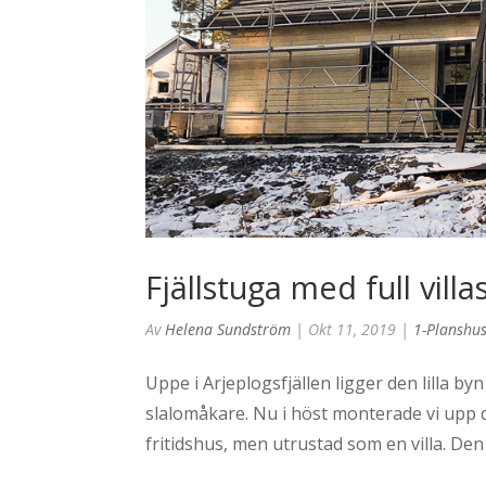
Fjällstuga med full villa
Av
Helena Sundström
|
Okt 11, 2019
|
1-Planshus
Uppe i Arjeplogsfjällen ligger den lilla byn 
slalomåkare. Nu i höst monterade vi upp
fritidshus, men utrustad som en villa. Den 