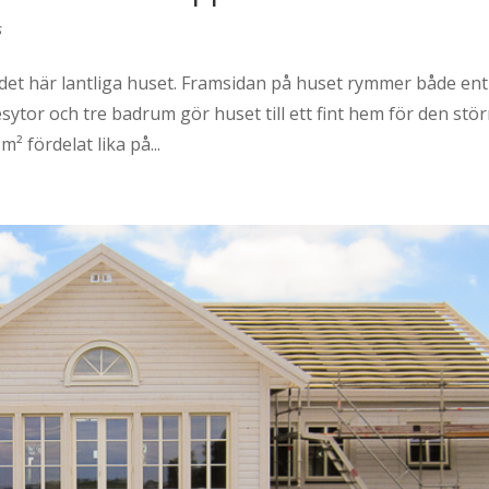
s
 det här lantliga huset. Framsidan på huset rymmer både en
tor och tre badrum gör huset till ett fint hem för den stör
² fördelat lika på...