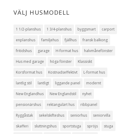
VÄLJ HUSMODELL
1 1/2-planshus
1 3/4-planshus
byggsmart
carport
enplanshus
familjehus
fjällhus
fransk balkong
fritidshus
garage
H-format hus
halvmånefönster
Hus med garage
höga fönster
Klassiskt
Korsformat hus
Kostnadseffektivt
L-format hus
lantlig stil
lantligt
liggande panel
modernt
New Englandhus
New Englandstil
nyhet
pensionärshus
rektangulärt hus
ribbpanel
Ryggåstak
sekelskifteshus
seniorhus
seniorvilla
skafferi
sluttningshus
sportstuga
spröjs
stuga