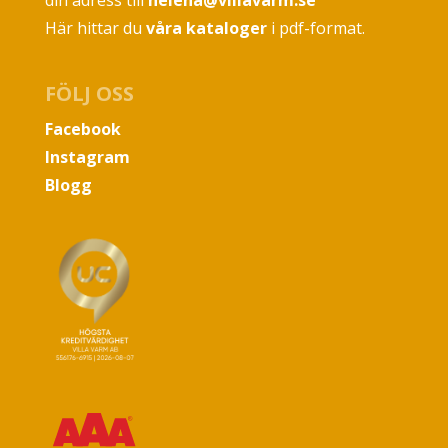
din adress till
helena@villavarm.se
Här hittar du
våra kataloger
i pdf-format.
FÖLJ OSS
Facebook
Instagram
Blogg