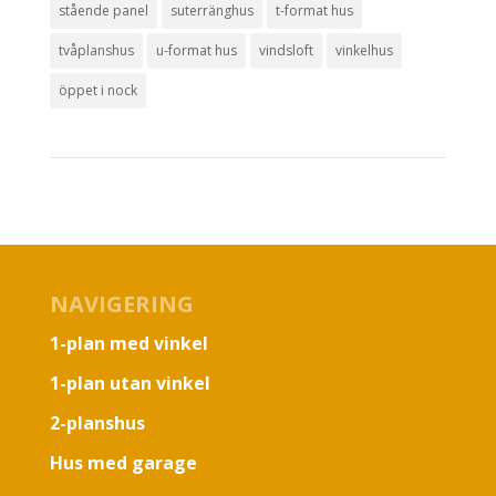
stående panel
suterränghus
t-format hus
tvåplanshus
u-format hus
vindsloft
vinkelhus
öppet i nock
NAVIGERING
1-plan med vinkel
1-plan utan vinkel
2-planshus
Hus med garage