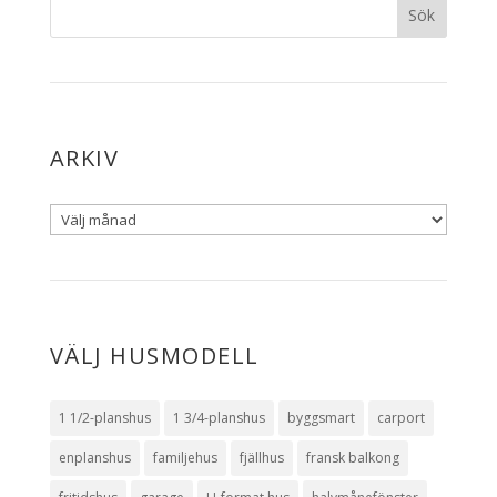
ARKIV
VÄLJ HUSMODELL
1 1/2-planshus
1 3/4-planshus
byggsmart
carport
enplanshus
familjehus
fjällhus
fransk balkong