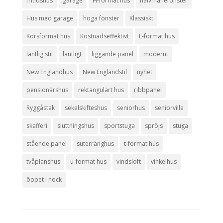
fritidshus
garage
H-format hus
halvmånefönster
Hus med garage
höga fönster
Klassiskt
Korsformat hus
Kostnadseffektivt
L-format hus
lantlig stil
lantligt
liggande panel
modernt
New Englandhus
New Englandstil
nyhet
pensionärshus
rektangulärt hus
ribbpanel
Ryggåstak
sekelskifteshus
seniorhus
seniorvilla
skafferi
sluttningshus
sportstuga
spröjs
stuga
stående panel
suterränghus
t-format hus
tvåplanshus
u-format hus
vindsloft
vinkelhus
öppet i nock