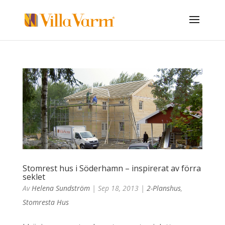
Stomrest hus i Söderhamn – inspirerat av förra
seklet
Av
Helena Sundström
|
Sep 18, 2013
|
2-Planshus
,
Stomresta Hus