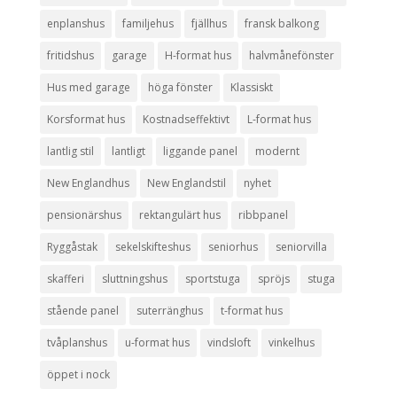
enplanshus
familjehus
fjällhus
fransk balkong
fritidshus
garage
H-format hus
halvmånefönster
Hus med garage
höga fönster
Klassiskt
Korsformat hus
Kostnadseffektivt
L-format hus
lantlig stil
lantligt
liggande panel
modernt
New Englandhus
New Englandstil
nyhet
pensionärshus
rektangulärt hus
ribbpanel
Ryggåstak
sekelskifteshus
seniorhus
seniorvilla
skafferi
sluttningshus
sportstuga
spröjs
stuga
stående panel
suterränghus
t-format hus
tvåplanshus
u-format hus
vindsloft
vinkelhus
öppet i nock