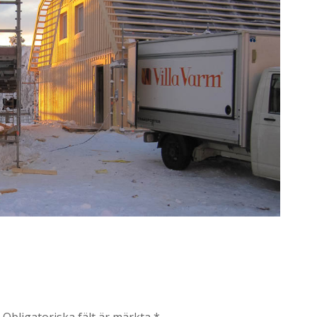
.
Obligatoriska fält är märkta
*