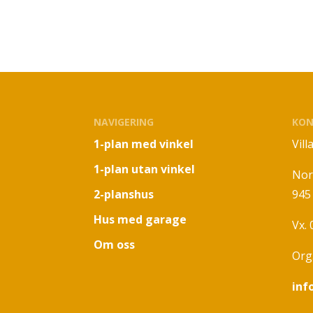
NAVIGERING
KON
1-plan med vinkel
Vil
1-plan utan vinkel
Nor
2-planshus
945
Hus med garage
Vx.
Om oss
Org
inf