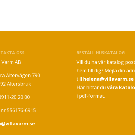
TAKTA OSS
BESTÄLL HUSKATALOG
la Varm AB
Vill du ha vår katalog pos
hem till dig? Mejla din adr
ra Altervägen 790
till
helena@villavarm.se
 92 Altersbruk
Här hittar du
våra katal
i pdf-format.
 0911-20 20 00
.nr 556176-6915
o@villavarm.se