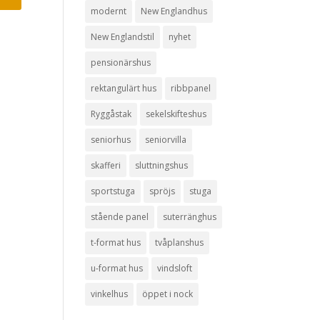
modernt
New Englandhus
New Englandstil
nyhet
pensionärshus
rektangulärt hus
ribbpanel
Ryggåstak
sekelskifteshus
seniorhus
seniorvilla
skafferi
sluttningshus
sportstuga
spröjs
stuga
stående panel
suterränghus
t-format hus
tvåplanshus
u-format hus
vindsloft
vinkelhus
öppet i nock