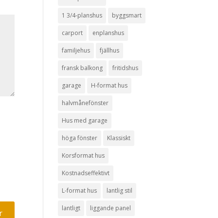
1 3/4-planshus
byggsmart
carport
enplanshus
familjehus
fjällhus
fransk balkong
fritidshus
garage
H-format hus
halvmånefönster
Hus med garage
höga fönster
Klassiskt
Korsformat hus
Kostnadseffektivt
L-format hus
lantlig stil
lantligt
liggande panel