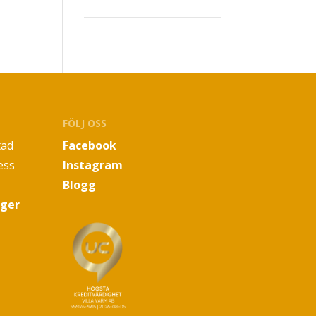
FÖLJ OSS
tad
Facebook
ess
Instagram
Blogg
oger