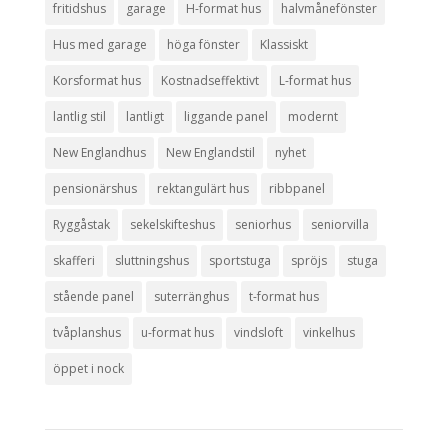
fritidshus
garage
H-format hus
halvmånefönster
Hus med garage
höga fönster
Klassiskt
Korsformat hus
Kostnadseffektivt
L-format hus
lantlig stil
lantligt
liggande panel
modernt
New Englandhus
New Englandstil
nyhet
pensionärshus
rektangulärt hus
ribbpanel
Ryggåstak
sekelskifteshus
seniorhus
seniorvilla
skafferi
sluttningshus
sportstuga
spröjs
stuga
stående panel
suterränghus
t-format hus
tvåplanshus
u-format hus
vindsloft
vinkelhus
öppet i nock