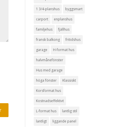
1 3/4-planshus
byggsmart
carport
enplanshus
familjehus
fjällhus
fransk balkong
fritidshus
garage
H-format hus
halvmånefönster
Hus med garage
höga fönster
Klassiskt
Korsformat hus
Kostnadseffektivt
L-format hus
lantlig stil
lantligt
liggande panel