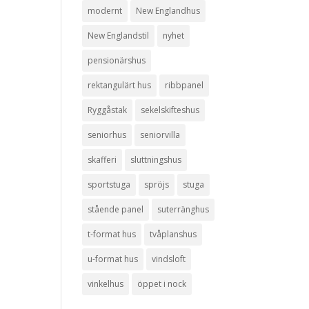
modernt
New Englandhus
New Englandstil
nyhet
pensionärshus
rektangulärt hus
ribbpanel
Ryggåstak
sekelskifteshus
seniorhus
seniorvilla
skafferi
sluttningshus
sportstuga
spröjs
stuga
stående panel
suterränghus
t-format hus
tvåplanshus
u-format hus
vindsloft
vinkelhus
öppet i nock