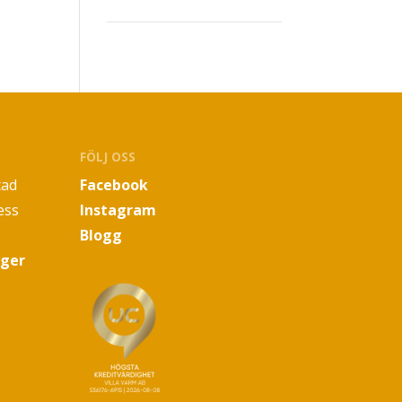
FÖLJ OSS
tad
Facebook
ess
Instagram
Blogg
oger