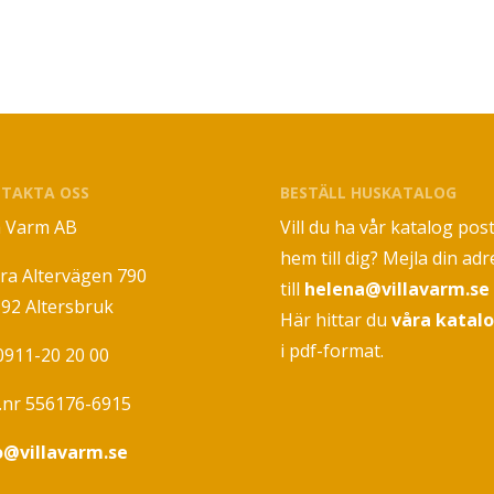
TAKTA OSS
BESTÄLL HUSKATALOG
la Varm AB
Vill du ha vår katalog pos
hem till dig? Mejla din adr
ra Altervägen 790
till
helena@villavarm.se
 92 Altersbruk
Här hittar du
våra katal
i pdf-format.
 0911-20 20 00
.nr 556176-6915
o@villavarm.se