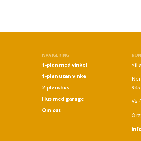
NAVIGERING
KON
1-plan med vinkel
Vil
1-plan utan vinkel
Nor
2-planshus
945
Hus med garage
Vx.
Om oss
Org
inf