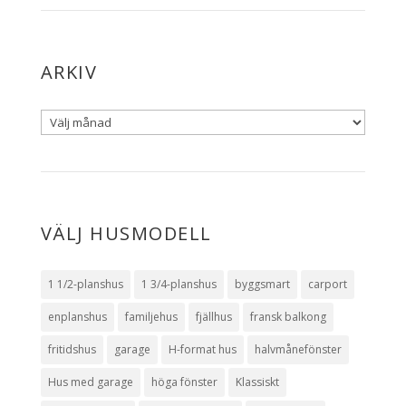
ARKIV
VÄLJ HUSMODELL
1 1/2-planshus
1 3/4-planshus
byggsmart
carport
enplanshus
familjehus
fjällhus
fransk balkong
fritidshus
garage
H-format hus
halvmånefönster
Hus med garage
höga fönster
Klassiskt