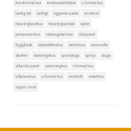
Korsformat hus
Kostnadseffektivt
L-format hus
lantlig stil
lantligt
liggande panel
modernt
New Englandhus
New Englandstil
nyhet
pensionärshus
rektangulärt hus
ribbpanel
Ryggåstak
sekelskifteshus
seniorhus
seniorvilla
skafferi
sluttningshus
sportstuga
spröjs
stuga
stående panel
suterränghus
t-format hus
tvåplanshus
u-format hus
vindsloft
vinkelhus
öppet i nock