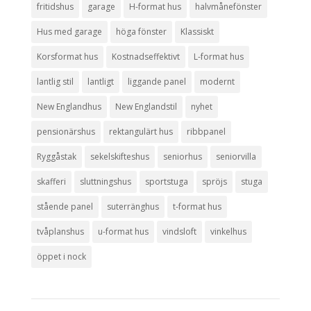
fritidshus
garage
H-format hus
halvmånefönster
Hus med garage
höga fönster
Klassiskt
Korsformat hus
Kostnadseffektivt
L-format hus
lantlig stil
lantligt
liggande panel
modernt
New Englandhus
New Englandstil
nyhet
pensionärshus
rektangulärt hus
ribbpanel
Ryggåstak
sekelskifteshus
seniorhus
seniorvilla
skafferi
sluttningshus
sportstuga
spröjs
stuga
stående panel
suterränghus
t-format hus
tvåplanshus
u-format hus
vindsloft
vinkelhus
öppet i nock