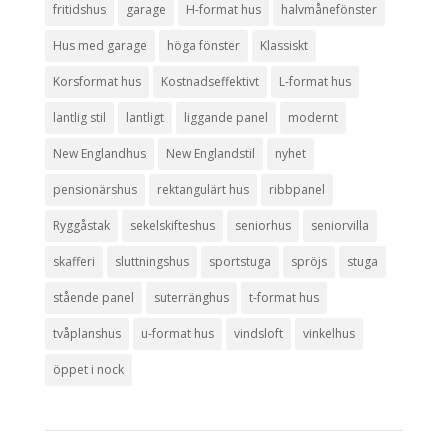
fritidshus
garage
H-format hus
halvmånefönster
Hus med garage
höga fönster
Klassiskt
Korsformat hus
Kostnadseffektivt
L-format hus
lantlig stil
lantligt
liggande panel
modernt
New Englandhus
New Englandstil
nyhet
pensionärshus
rektangulärt hus
ribbpanel
Ryggåstak
sekelskifteshus
seniorhus
seniorvilla
skafferi
sluttningshus
sportstuga
spröjs
stuga
stående panel
suterränghus
t-format hus
tvåplanshus
u-format hus
vindsloft
vinkelhus
öppet i nock