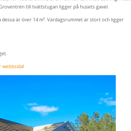
ventrén till tvättstugan ligger på husets gavel.
på dessa är över 14 m². Vardagsrummet är stort och ligger
get.
r webbsida!