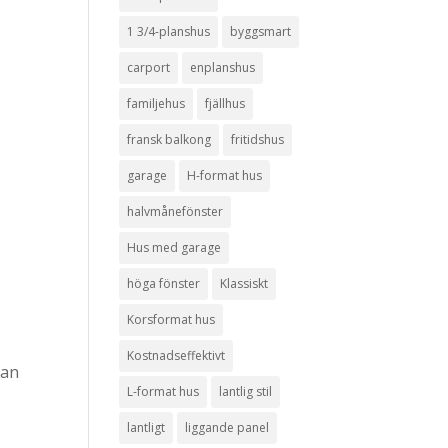
1 3/4-planshus
byggsmart
carport
enplanshus
familjehus
fjällhus
fransk balkong
fritidshus
garage
H-format hus
halvmånefönster
Hus med garage
höga fönster
Klassiskt
Korsformat hus
Kostnadseffektivt
gan
L-format hus
lantlig stil
lantligt
liggande panel