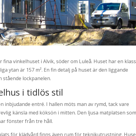
 fina vinkelhuset i Alvik, söder om Luleå. Huset har en klass
ga ytan är 157 m². En fin detalj på huset är den liggande
en stående lockpanelen.
elhus i tidlös stil
ed en inbjudande entré. I hallen möts man av rymd, tack vare
trevlig känsla med köksön i mitten. Den ljusa matplatsen so
ar fönster från tre håll.
lats för klädvård finns även rum för teknikutrustning. Huse