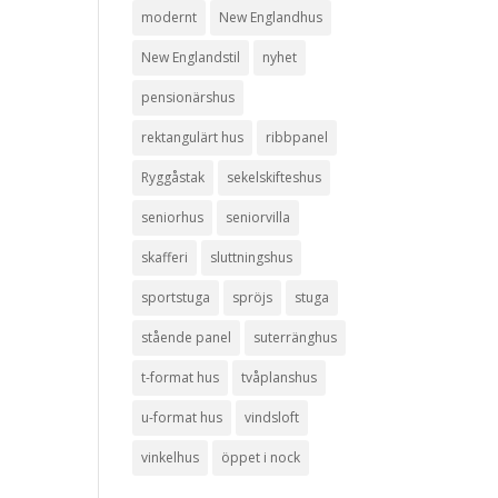
modernt
New Englandhus
New Englandstil
nyhet
pensionärshus
rektangulärt hus
ribbpanel
Ryggåstak
sekelskifteshus
seniorhus
seniorvilla
skafferi
sluttningshus
sportstuga
spröjs
stuga
stående panel
suterränghus
t-format hus
tvåplanshus
u-format hus
vindsloft
vinkelhus
öppet i nock