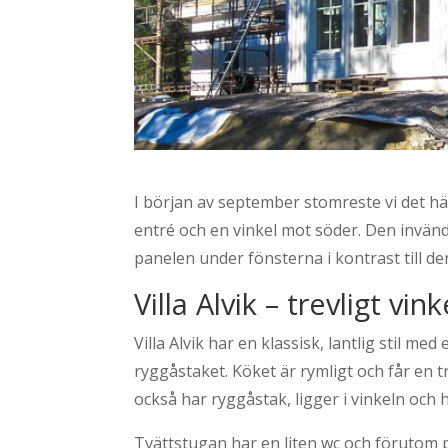
I början av september stomreste vi det här
entré och en vinkel mot söder. Den invändi
panelen under fönsterna i kontrast till d
Villa Alvik – trevligt vink
Villa Alvik har en klassisk, lantlig stil m
ryggåstaket. Köket är rymligt och får en 
också har ryggåstak, ligger i vinkeln och h
Tvättstugan har en liten wc och förutom p