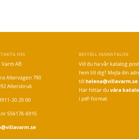
TAKTA OSS
BESTÄLL HUSKATALOG
la Varm AB
Vill du ha vår katalog pos
hem till dig? Mejla din adr
ra Altervägen 790
till
helena@villavarm.se
 92 Altersbruk
Här hittar du
våra katal
i pdf-format.
 0911-20 20 00
.nr 556176-6915
o@villavarm.se