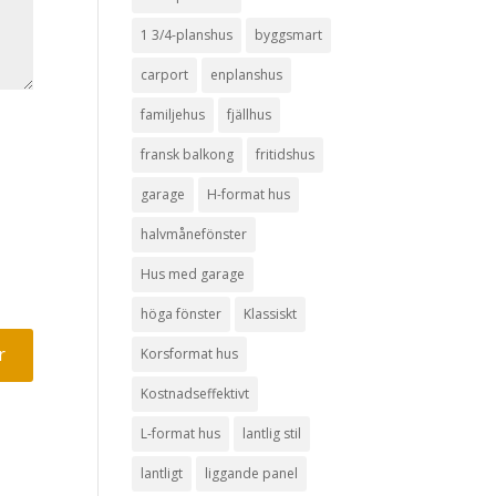
1 3/4-planshus
byggsmart
carport
enplanshus
familjehus
fjällhus
fransk balkong
fritidshus
garage
H-format hus
halvmånefönster
Hus med garage
höga fönster
Klassiskt
Korsformat hus
Kostnadseffektivt
L-format hus
lantlig stil
lantligt
liggande panel