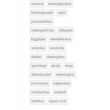
modernt
New Englandhus
New Englandstil
nyhet
pensionärshus
rektangulärt hus
ribbpanel
Ryggåstak
sekelskifteshus
seniorhus
seniorvilla
skafferi
sluttningshus
sportstuga
spröjs
stuga
stående panel
suterränghus
t-format hus
tvåplanshus
u-format hus
vindsloft
vinkelhus
öppet i nock