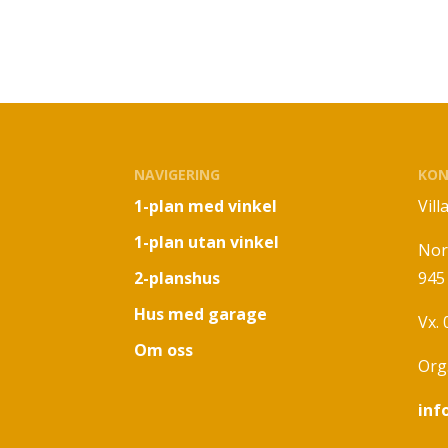
NAVIGERING
KON
1-plan med vinkel
Vil
1-plan utan vinkel
Nor
2-planshus
945
Hus med garage
Vx.
Om oss
Org
inf