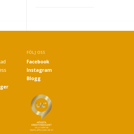
FÖLJ OSS
tad
Facebook
ess
Instagram
Blogg
oger