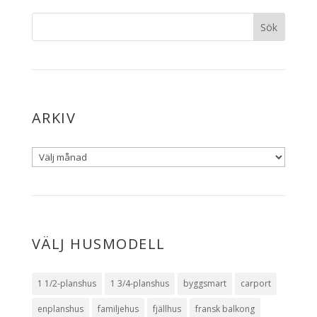
ARKIV
VÄLJ HUSMODELL
1 1/2-planshus
1 3/4-planshus
byggsmart
carport
enplanshus
familjehus
fjällhus
fransk balkong