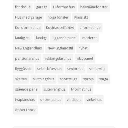
fritidshus
garage
H-format hus
halvmånefönster
Hus med garage
höga fönster
Klassiskt
Korsformat hus
Kostnadseffektivt
L-format hus
lantlig stil
lantligt
liggande panel
modernt
New Englandhus
New Englandstil
nyhet
pensionärshus
rektangulärt hus
ribbpanel
Ryggåstak
sekelskifteshus
seniorhus
seniorvilla
skafferi
sluttningshus
sportstuga
spröjs
stuga
stående panel
suterränghus
t-format hus
tvåplanshus
u-format hus
vindsloft
vinkelhus
öppet i nock