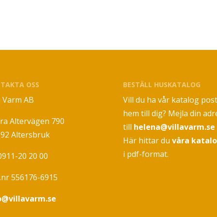
TAKTA OSS
BESTÄLL HUSKATALOG
la Varm AB
Vill du ha vår katalog pos
hem till dig? Mejla din adr
ra Altervägen 790
till
helena@villavarm.se
 92 Altersbruk
Här hittar du
våra katal
i pdf-format.
 0911-20 20 00
.nr 556176-6915
o@villavarm.se