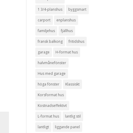
1 3/4-planshus
byggsmart
carport
enplanshus
familjehus
fjällhus
fransk balkong
fritidshus
garage
H-format hus
halvmånefönster
Hus med garage
höga fönster
Klassiskt
Korsformat hus
Kostnadseffektivt
L-format hus
lantlig stil
lantligt
liggande panel