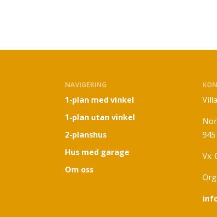
NAVIGERING
KON
1-plan med vinkel
Vil
1-plan utan vinkel
Nor
2-planshus
945
Hus med garage
Vx.
Om oss
Org
inf