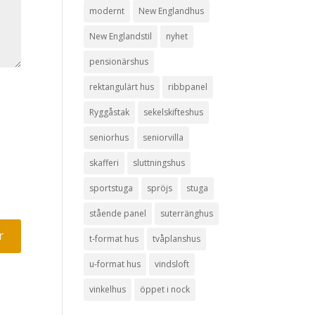
modernt
New Englandhus
New Englandstil
nyhet
pensionärshus
rektangulärt hus
ribbpanel
Ryggåstak
sekelskifteshus
seniorhus
seniorvilla
skafferi
sluttningshus
sportstuga
spröjs
stuga
stående panel
suterränghus
t-format hus
tvåplanshus
u-format hus
vindsloft
vinkelhus
öppet i nock