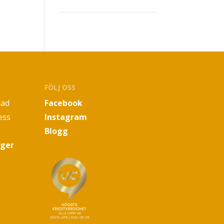
FÖLJ OSS
tad
Facebook
ess
Instagram
Blogg
oger