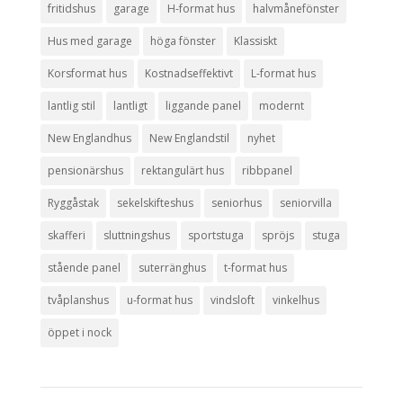
fritidshus
garage
H-format hus
halvmånefönster
Hus med garage
höga fönster
Klassiskt
Korsformat hus
Kostnadseffektivt
L-format hus
lantlig stil
lantligt
liggande panel
modernt
New Englandhus
New Englandstil
nyhet
pensionärshus
rektangulärt hus
ribbpanel
Ryggåstak
sekelskifteshus
seniorhus
seniorvilla
skafferi
sluttningshus
sportstuga
spröjs
stuga
stående panel
suterränghus
t-format hus
tvåplanshus
u-format hus
vindsloft
vinkelhus
öppet i nock