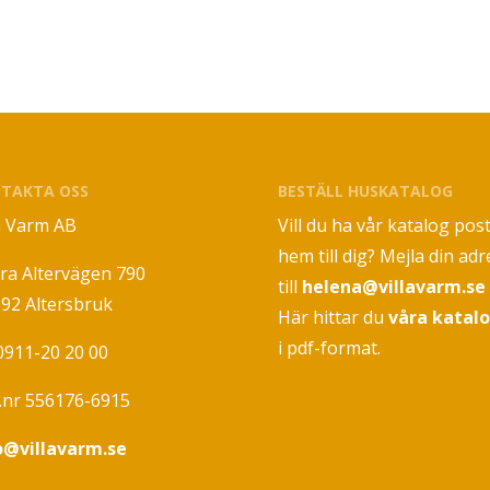
TAKTA OSS
BESTÄLL HUSKATALOG
la Varm AB
Vill du ha vår katalog pos
hem till dig? Mejla din adr
ra Altervägen 790
till
helena@villavarm.se
 92 Altersbruk
Här hittar du
våra katal
i pdf-format.
 0911-20 20 00
.nr 556176-6915
o@villavarm.se