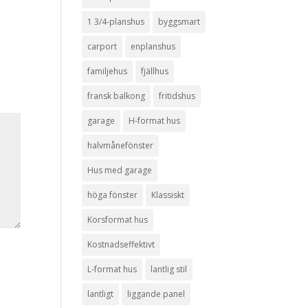
1 3/4-planshus
byggsmart
carport
enplanshus
familjehus
fjällhus
fransk balkong
fritidshus
garage
H-format hus
halvmånefönster
Hus med garage
höga fönster
Klassiskt
Korsformat hus
Kostnadseffektivt
L-format hus
lantlig stil
lantligt
liggande panel