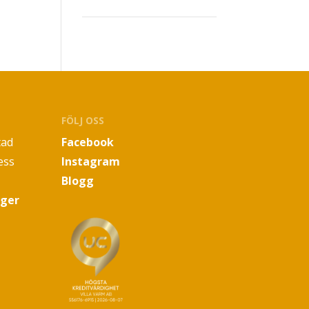
FÖLJ OSS
tad
Facebook
ess
Instagram
Blogg
oger