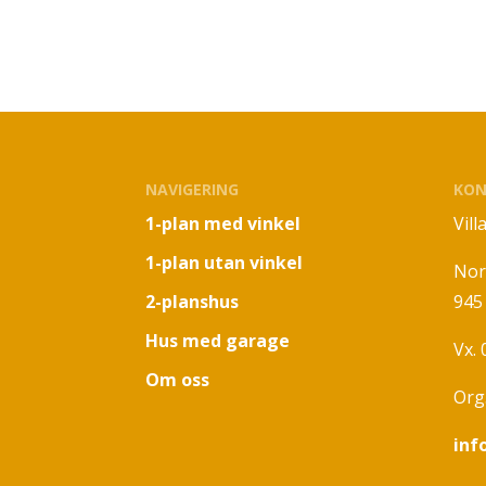
NAVIGERING
KON
1-plan med vinkel
Vil
1-plan utan vinkel
Nor
2-planshus
945
Hus med garage
Vx.
Om oss
Org
inf