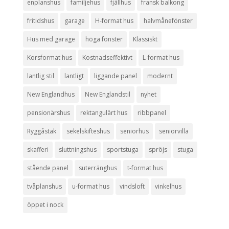
enplanshus
familjehus
fjällhus
fransk balkong
fritidshus
garage
H-format hus
halvmånefönster
Hus med garage
höga fönster
Klassiskt
Korsformat hus
Kostnadseffektivt
L-format hus
lantlig stil
lantligt
liggande panel
modernt
New Englandhus
New Englandstil
nyhet
pensionärshus
rektangulärt hus
ribbpanel
Ryggåstak
sekelskifteshus
seniorhus
seniorvilla
skafferi
sluttningshus
sportstuga
spröjs
stuga
stående panel
suterränghus
t-format hus
tvåplanshus
u-format hus
vindsloft
vinkelhus
öppet i nock