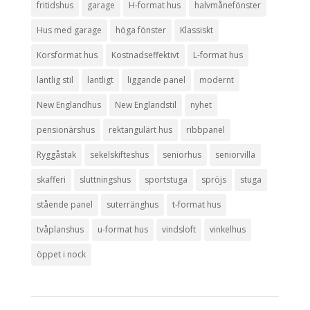
fritidshus
garage
H-format hus
halvmånefönster
Hus med garage
höga fönster
Klassiskt
Korsformat hus
Kostnadseffektivt
L-format hus
lantlig stil
lantligt
liggande panel
modernt
New Englandhus
New Englandstil
nyhet
pensionärshus
rektangulärt hus
ribbpanel
Ryggåstak
sekelskifteshus
seniorhus
seniorvilla
skafferi
sluttningshus
sportstuga
spröjs
stuga
stående panel
suterränghus
t-format hus
tvåplanshus
u-format hus
vindsloft
vinkelhus
öppet i nock