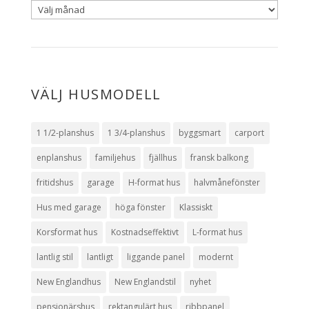
VÄLJ HUSMODELL
1 1/2-planshus
1 3/4-planshus
byggsmart
carport
enplanshus
familjehus
fjällhus
fransk balkong
fritidshus
garage
H-format hus
halvmånefönster
Hus med garage
höga fönster
Klassiskt
Korsformat hus
Kostnadseffektivt
L-format hus
lantlig stil
lantligt
liggande panel
modernt
New Englandhus
New Englandstil
nyhet
pensionärshus
rektangulärt hus
ribbpanel