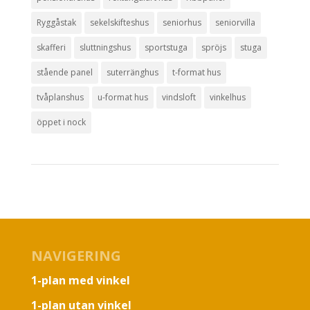
Ryggåstak
sekelskifteshus
seniorhus
seniorvilla
skafferi
sluttningshus
sportstuga
spröjs
stuga
stående panel
suterränghus
t-format hus
tvåplanshus
u-format hus
vindsloft
vinkelhus
öppet i nock
NAVIGERING
1-plan med vinkel
1-plan utan vinkel