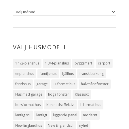
VÄLJ HUSMODELL
1 1/2-planshus
1 3/4-planshus
byggsmart
carport
enplanshus
familjehus
fjällhus
fransk balkong
fritidshus
garage
H-format hus
halvmånefönster
Hus med garage
höga fönster
Klassiskt
Korsformat hus
Kostnadseffektivt
L-format hus
lantlig stil
lantligt
liggande panel
modernt
New Englandhus
New Englandstil
nyhet