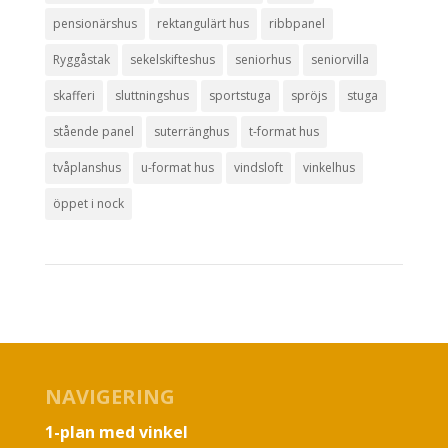
pensionärshus
rektangulärt hus
ribbpanel
Ryggåstak
sekelskifteshus
seniorhus
seniorvilla
skafferi
sluttningshus
sportstuga
spröjs
stuga
stående panel
suterränghus
t-format hus
tvåplanshus
u-format hus
vindsloft
vinkelhus
öppet i nock
NAVIGERING
1-plan med vinkel