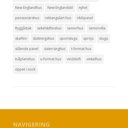
New Englandhus
New Englandstil
nyhet
pensionärshus
rektangulärt hus
ribbpanel
Ryggåstak
sekelskifteshus
seniorhus
seniorvilla
skafferi
sluttningshus
sportstuga
spröjs
stuga
stående panel
suterränghus
t-format hus
tvåplanshus
u-format hus
vindsloft
vinkelhus
öppet i nock
NAVIGERING