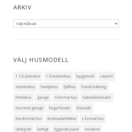
ARKIV
VÄLJ HUSMODELL
1 1/2-planshus
1 3/4-planshus
byggsmart
carport
enplanshus
familjehus
fjällhus
fransk balkong
fritidshus
garage
H-format hus
halvmånefönster
Hus med garage
höga fönster
Klassiskt
Korsformat hus
Kostnadseffektivt
L-format hus
lantlig stil
lantligt
liggande panel
modernt