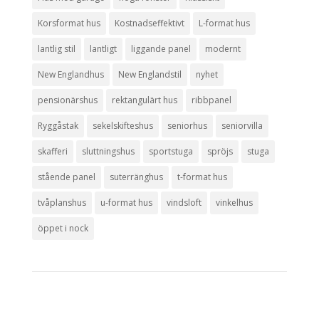
Korsformat hus
Kostnadseffektivt
L-format hus
lantlig stil
lantligt
liggande panel
modernt
New Englandhus
New Englandstil
nyhet
pensionärshus
rektangulärt hus
ribbpanel
Ryggåstak
sekelskifteshus
seniorhus
seniorvilla
skafferi
sluttningshus
sportstuga
spröjs
stuga
stående panel
suterränghus
t-format hus
tvåplanshus
u-format hus
vindsloft
vinkelhus
öppet i nock