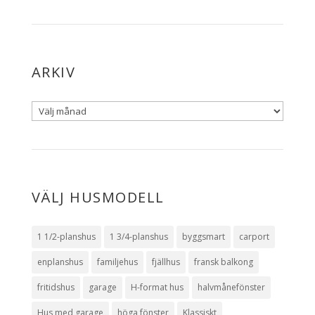
ARKIV
VÄLJ HUSMODELL
1 1/2-planshus
1 3/4-planshus
byggsmart
carport
enplanshus
familjehus
fjällhus
fransk balkong
fritidshus
garage
H-format hus
halvmånefönster
Hus med garage
höga fönster
Klassiskt