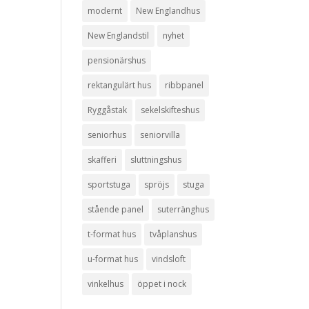
modernt
New Englandhus
New Englandstil
nyhet
pensionärshus
rektangulärt hus
ribbpanel
Ryggåstak
sekelskifteshus
seniorhus
seniorvilla
skafferi
sluttningshus
sportstuga
spröjs
stuga
stående panel
suterränghus
t-format hus
tvåplanshus
u-format hus
vindsloft
vinkelhus
öppet i nock