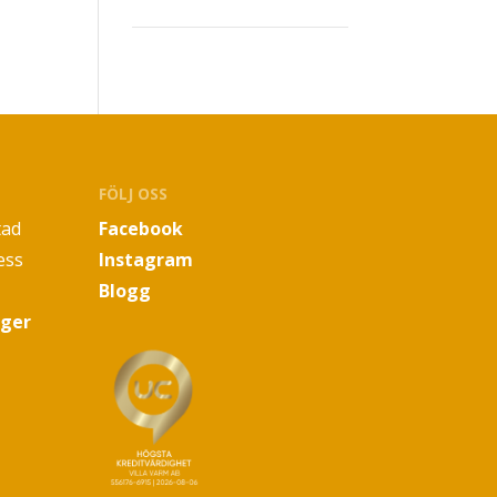
FÖLJ OSS
tad
Facebook
ess
Instagram
Blogg
oger