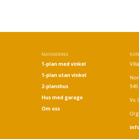
NAVIGERING
KON
1-plan med vinkel
Vil
1-plan utan vinkel
Nor
2-planshus
945
Hus med garage
Vx.
Om oss
Org
inf