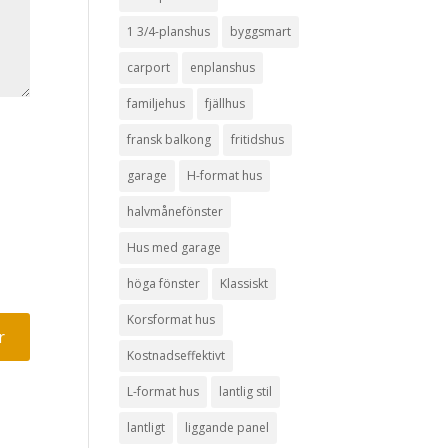
1 3/4-planshus
byggsmart
carport
enplanshus
familjehus
fjällhus
fransk balkong
fritidshus
garage
H-format hus
halvmånefönster
Hus med garage
höga fönster
Klassiskt
Korsformat hus
Kostnadseffektivt
L-format hus
lantlig stil
lantligt
liggande panel