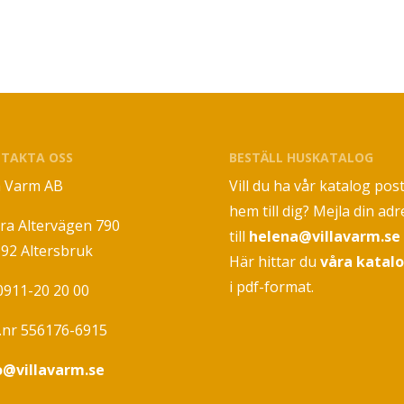
TAKTA OSS
BESTÄLL HUSKATALOG
la Varm AB
Vill du ha vår katalog pos
hem till dig? Mejla din adr
ra Altervägen 790
till
helena@villavarm.se
 92 Altersbruk
Här hittar du
våra katal
i pdf-format.
 0911-20 20 00
.nr 556176-6915
o@villavarm.se