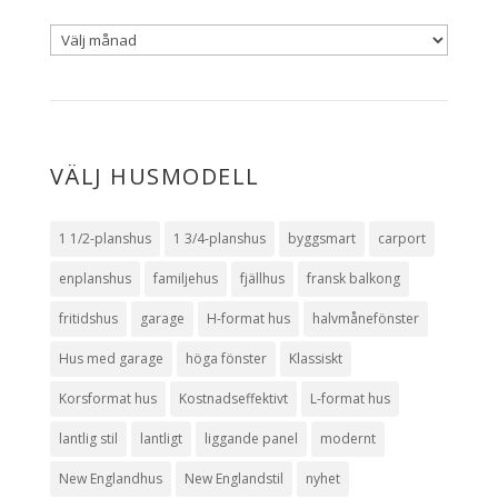
VÄLJ HUSMODELL
1 1/2-planshus
1 3/4-planshus
byggsmart
carport
enplanshus
familjehus
fjällhus
fransk balkong
fritidshus
garage
H-format hus
halvmånefönster
Hus med garage
höga fönster
Klassiskt
Korsformat hus
Kostnadseffektivt
L-format hus
lantlig stil
lantligt
liggande panel
modernt
New Englandhus
New Englandstil
nyhet