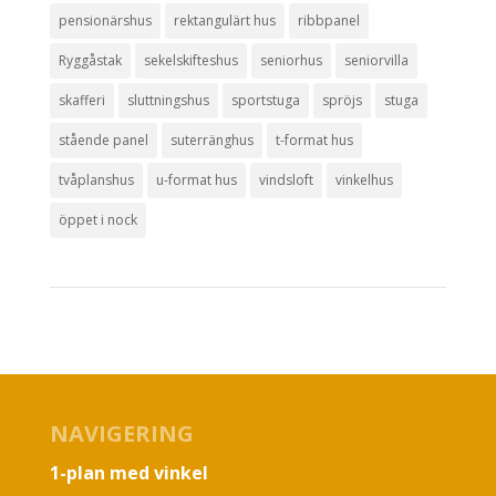
pensionärshus
rektangulärt hus
ribbpanel
Ryggåstak
sekelskifteshus
seniorhus
seniorvilla
skafferi
sluttningshus
sportstuga
spröjs
stuga
stående panel
suterränghus
t-format hus
tvåplanshus
u-format hus
vindsloft
vinkelhus
öppet i nock
NAVIGERING
1-plan med vinkel