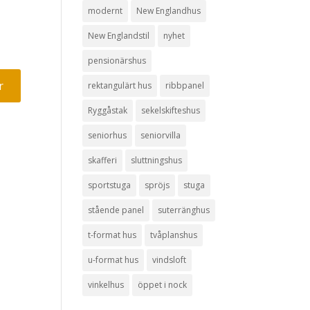
modernt
New Englandhus
New Englandstil
nyhet
pensionärshus
rektangulärt hus
ribbpanel
Ryggåstak
sekelskifteshus
seniorhus
seniorvilla
skafferi
sluttningshus
sportstuga
spröjs
stuga
stående panel
suterränghus
t-format hus
tvåplanshus
u-format hus
vindsloft
vinkelhus
öppet i nock