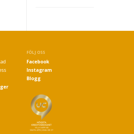
FÖLJ OSS
tad
Facebook
ess
Instagram
Blogg
oger