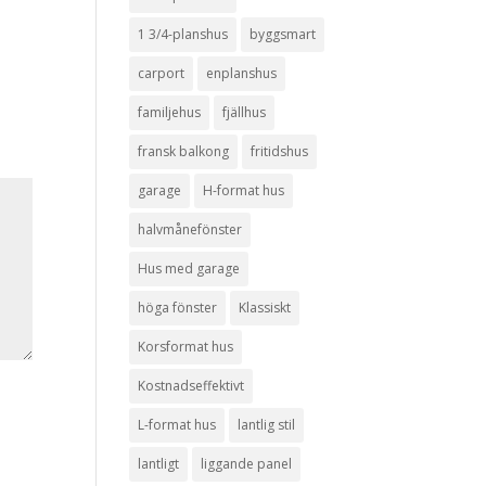
1 3/4-planshus
byggsmart
carport
enplanshus
familjehus
fjällhus
fransk balkong
fritidshus
garage
H-format hus
halvmånefönster
Hus med garage
höga fönster
Klassiskt
Korsformat hus
Kostnadseffektivt
L-format hus
lantlig stil
lantligt
liggande panel