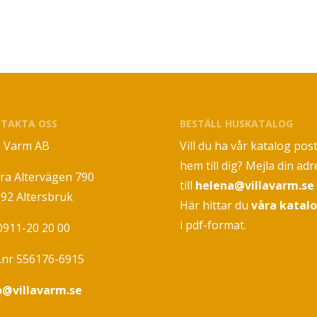
TAKTA OSS
BESTÄLL HUSKATALOG
la Varm AB
Vill du ha vår katalog pos
hem till dig? Mejla din adr
ra Altervägen 790
till
helena@villavarm.se
 92 Altersbruk
Här hittar du
våra katal
i pdf-format.
 0911-20 20 00
.nr 556176-6915
o@villavarm.se