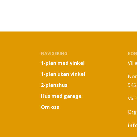
NAVIGERING
KON
1-plan med vinkel
Vil
1-plan utan vinkel
Nor
2-planshus
945
Hus med garage
Vx.
Om oss
Org
inf