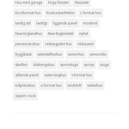
Hus med garage
höga fönster
Klassiskt
Korsformat hus
Kostnadseffektivt
L-format hus
lantlig stil
lantligt
liggande panel
modernt
New Englandhus
New Englandstil
nyhet
pensionärshus
rektangulärt hus
ribbpanel
Ryggåstak
sekelskifteshus
seniorhus
seniorvilla
skafferi
sluttningshus
sportstuga
spröjs
stuga
stående panel
suterränghus
t-format hus
tvåplanshus
u-format hus
vindsloft
vinkelhus
öppet i nock