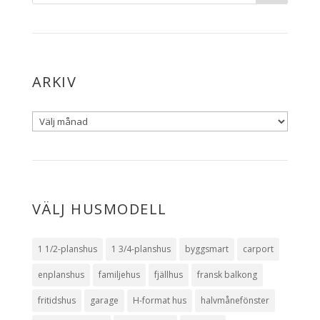
ARKIV
VÄLJ HUSMODELL
1 1/2-planshus
1 3/4-planshus
byggsmart
carport
enplanshus
familjehus
fjällhus
fransk balkong
fritidshus
garage
H-format hus
halvmånefönster