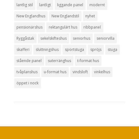
lantlig stil
lantligt
liggande panel
modernt
New Englandhus
New Englandstil
nyhet
pensionärshus
rektangulärt hus
ribbpanel
Ryggåstak
sekelskifteshus
seniorhus
seniorvilla
skafferi
sluttningshus
sportstuga
spröjs
stuga
stående panel
suterränghus
t-format hus
tvåplanshus
u-format hus
vindsloft
vinkelhus
öppet i nock