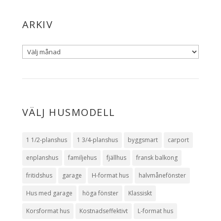
ARKIV
VÄLJ HUSMODELL
1 1/2-planshus
1 3/4-planshus
byggsmart
carport
enplanshus
familjehus
fjällhus
fransk balkong
fritidshus
garage
H-format hus
halvmånefönster
Hus med garage
höga fönster
Klassiskt
Korsformat hus
Kostnadseffektivt
L-format hus