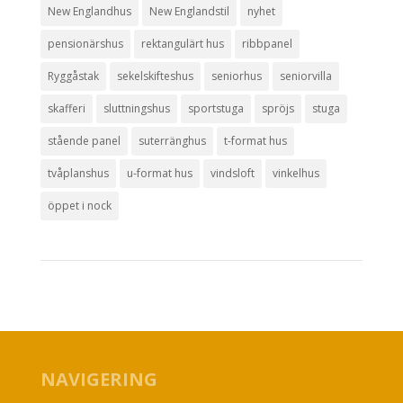
New Englandhus
New Englandstil
nyhet
pensionärshus
rektangulärt hus
ribbpanel
Ryggåstak
sekelskifteshus
seniorhus
seniorvilla
skafferi
sluttningshus
sportstuga
spröjs
stuga
stående panel
suterränghus
t-format hus
tvåplanshus
u-format hus
vindsloft
vinkelhus
öppet i nock
NAVIGERING