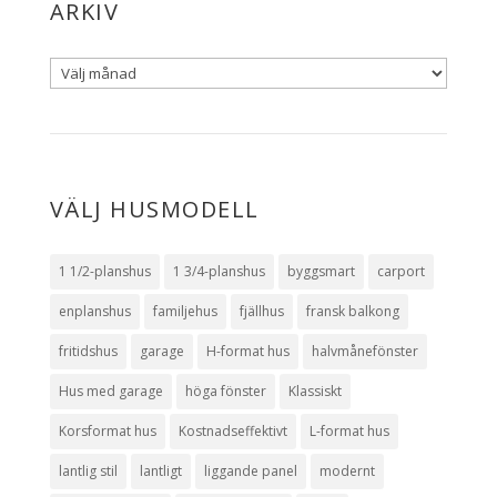
ARKIV
VÄLJ HUSMODELL
1 1/2-planshus
1 3/4-planshus
byggsmart
carport
enplanshus
familjehus
fjällhus
fransk balkong
fritidshus
garage
H-format hus
halvmånefönster
Hus med garage
höga fönster
Klassiskt
Korsformat hus
Kostnadseffektivt
L-format hus
lantlig stil
lantligt
liggande panel
modernt