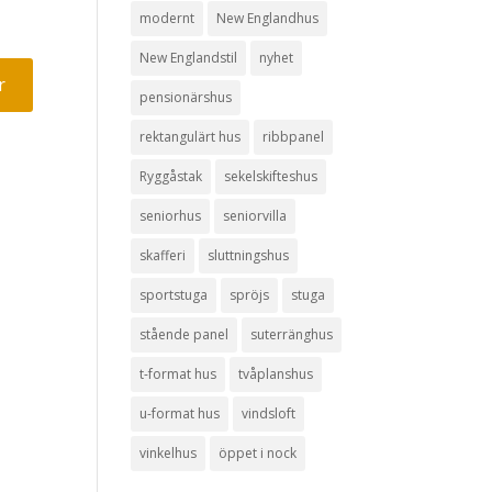
modernt
New Englandhus
New Englandstil
nyhet
pensionärshus
rektangulärt hus
ribbpanel
Ryggåstak
sekelskifteshus
seniorhus
seniorvilla
skafferi
sluttningshus
sportstuga
spröjs
stuga
stående panel
suterränghus
t-format hus
tvåplanshus
u-format hus
vindsloft
vinkelhus
öppet i nock