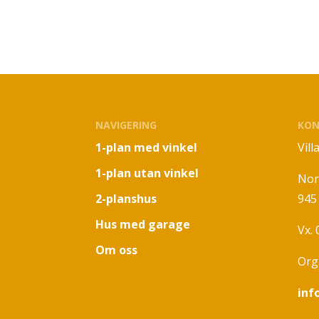
NAVIGERING
KON
1-plan med vinkel
Vil
1-plan utan vinkel
Nor
2-planshus
945
Hus med garage
Vx.
Om oss
Org
inf