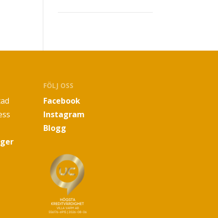
FÖLJ OSS
tad
Facebook
ess
Instagram
Blogg
oger