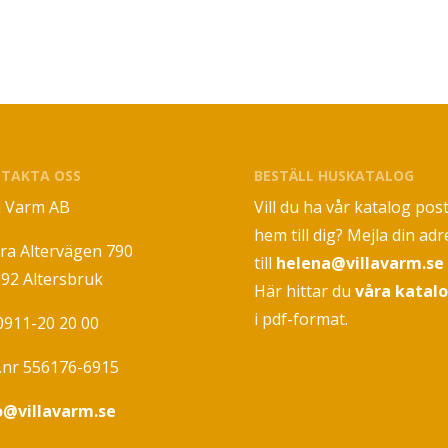
TAKTA OSS
BESTÄLL HUSKATALOG
la Varm AB
Vill du ha vår katalog pos
hem till dig? Mejla din adr
ra Altervägen 790
till
helena@villavarm.se
 92 Altersbruk
Här hittar du
våra katal
i pdf-format.
 0911-20 20 00
.nr 556176-6915
o@villavarm.se