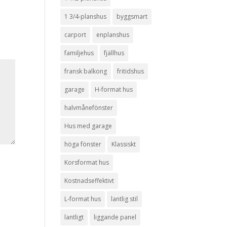
1 3/4-planshus
byggsmart
carport
enplanshus
familjehus
fjällhus
fransk balkong
fritidshus
garage
H-format hus
halvmånefönster
Hus med garage
höga fönster
Klassiskt
Korsformat hus
Kostnadseffektivt
L-format hus
lantlig stil
lantligt
liggande panel