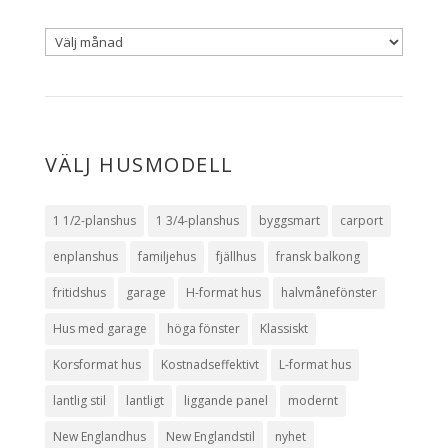
VÄLJ HUSMODELL
1 1/2-planshus
1 3/4-planshus
byggsmart
carport
enplanshus
familjehus
fjällhus
fransk balkong
fritidshus
garage
H-format hus
halvmånefönster
Hus med garage
höga fönster
Klassiskt
Korsformat hus
Kostnadseffektivt
L-format hus
lantlig stil
lantligt
liggande panel
modernt
New Englandhus
New Englandstil
nyhet