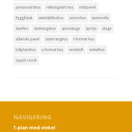
pensionärshus
rektangulärt hus
ribbpanel
Ryggåstak
sekelskifteshus
seniorhus
seniorvilla
skafferi
sluttningshus
sportstuga
spröjs
stuga
stående panel
suterränghus
t-format hus
tvåplanshus
u-format hus
vindsloft
vinkelhus
öppet i nock
NAVIGERING
1-plan med vinkel