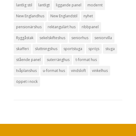
lantlig stil
lantligt
liggande panel
modernt
New Englandhus
New Englandstil
nyhet
pensionärshus
rektangulärt hus
ribbpanel
Ryggåstak
sekelskifteshus
seniorhus
seniorvilla
skafferi
sluttningshus
sportstuga
spröjs
stuga
stående panel
suterränghus
t-format hus
tvåplanshus
u-format hus
vindsloft
vinkelhus
öppet i nock