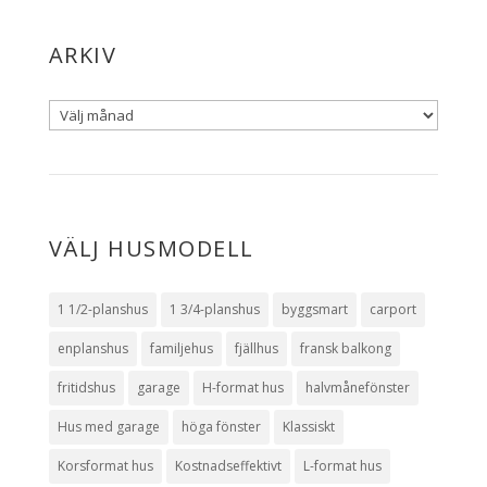
ARKIV
VÄLJ HUSMODELL
1 1/2-planshus
1 3/4-planshus
byggsmart
carport
enplanshus
familjehus
fjällhus
fransk balkong
fritidshus
garage
H-format hus
halvmånefönster
Hus med garage
höga fönster
Klassiskt
Korsformat hus
Kostnadseffektivt
L-format hus