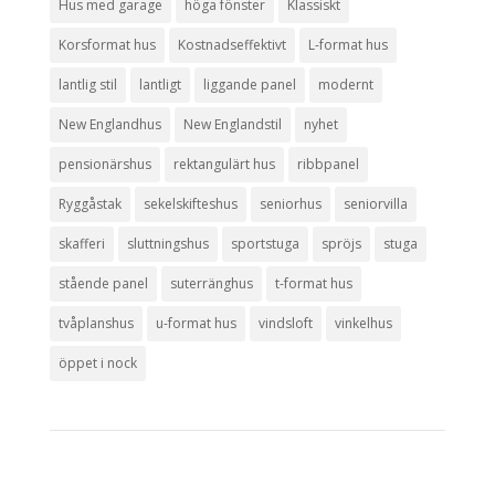
Hus med garage
höga fönster
Klassiskt
Korsformat hus
Kostnadseffektivt
L-format hus
lantlig stil
lantligt
liggande panel
modernt
New Englandhus
New Englandstil
nyhet
pensionärshus
rektangulärt hus
ribbpanel
Ryggåstak
sekelskifteshus
seniorhus
seniorvilla
skafferi
sluttningshus
sportstuga
spröjs
stuga
stående panel
suterränghus
t-format hus
tvåplanshus
u-format hus
vindsloft
vinkelhus
öppet i nock