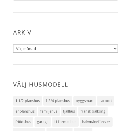
ARKIV
VÄLJ HUSMODELL
1 1/2-planshus
1 3/4-planshus
byggsmart
carport
enplanshus
familjehus
fjällhus
fransk balkong
fritidshus
garage
H-format hus
halvmånefönster