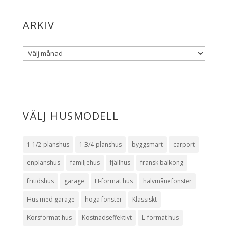
ARKIV
VÄLJ HUSMODELL
1 1/2-planshus
1 3/4-planshus
byggsmart
carport
enplanshus
familjehus
fjällhus
fransk balkong
fritidshus
garage
H-format hus
halvmånefönster
Hus med garage
höga fönster
Klassiskt
Korsformat hus
Kostnadseffektivt
L-format hus