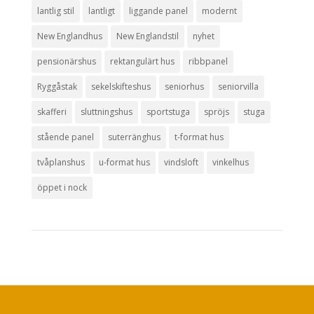
lantlig stil
lantligt
liggande panel
modernt
New Englandhus
New Englandstil
nyhet
pensionärshus
rektangulärt hus
ribbpanel
Ryggåstak
sekelskifteshus
seniorhus
seniorvilla
skafferi
sluttningshus
sportstuga
spröjs
stuga
stående panel
suterränghus
t-format hus
tvåplanshus
u-format hus
vindsloft
vinkelhus
öppet i nock