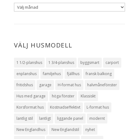
VÄLJ HUSMODELL
1 1/2-planshus
1 3/4-planshus
byggsmart
carport
enplanshus
familjehus
fjällhus
fransk balkong
fritidshus
garage
H-format hus
halvmånefönster
Hus med garage
höga fönster
Klassiskt
Korsformat hus
Kostnadseffektivt
L-format hus
lantlig stil
lantligt
liggande panel
modernt
New Englandhus
New Englandstil
nyhet