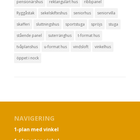
pensionärshus
rektangulärt hus
ribbpanel
Ryggåstak
sekelskifteshus
seniorhus
seniorvilla
skafferi
sluttningshus
sportstuga
spröjs
stuga
stående panel
suterränghus
t-format hus
tvåplanshus
u-format hus
vindsloft
vinkelhus
öppet i nock
NAVIGERING
1-plan med vinkel