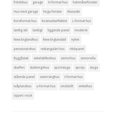
fritidshus
garage
H-format hus
halvmånefönster
Hus med garage
höga fönster
Klassiskt
Korsformat hus
Kostnadseffektivt
L-format hus
lantlig stil
lantligt
liggande panel
modernt
New Englandhus
New Englandstil
nyhet
pensionärshus
rektangulärt hus
ribbpanel
Ryggåstak
sekelskifteshus
seniorhus
seniorvilla
skafferi
sluttningshus
sportstuga
spröjs
stuga
stående panel
suterränghus
t-format hus
tvåplanshus
u-format hus
vindsloft
vinkelhus
öppet i nock