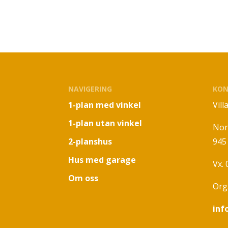
NAVIGERING
KON
1-plan med vinkel
Vil
1-plan utan vinkel
Nor
2-planshus
945
Hus med garage
Vx.
Om oss
Org
inf