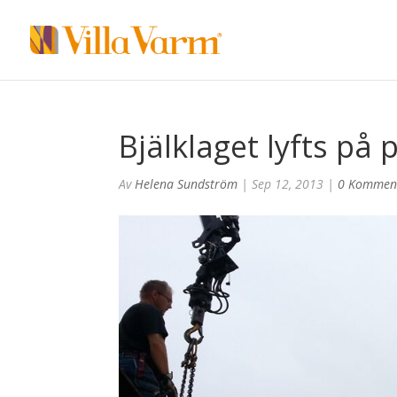
Bjälklaget lyfts på 
Av
Helena Sundström
|
Sep 12, 2013
|
0 Kommen