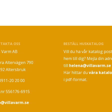
TAKTA OSS
BESTÄLL HUSKATALOG
la Varm AB
Vill du ha vår katalog pos
hem till dig? Mejla din adr
ra Altervägen 790
till
helena@villavarm.se
 92 Altersbruk
Här hittar du
våra katal
i pdf-format.
 0911-20 20 00
.nr 556176-6915
o@villavarm.se