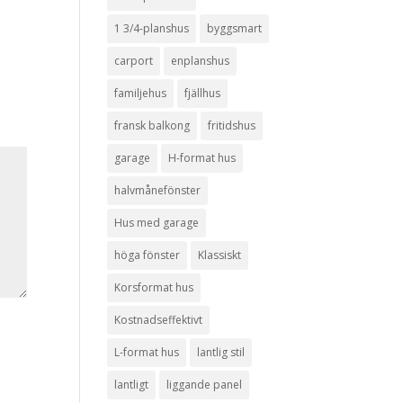
1 3/4-planshus
byggsmart
carport
enplanshus
familjehus
fjällhus
fransk balkong
fritidshus
garage
H-format hus
halvmånefönster
Hus med garage
höga fönster
Klassiskt
Korsformat hus
Kostnadseffektivt
L-format hus
lantlig stil
lantligt
liggande panel