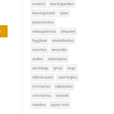
modernt
New Englandhus
New Englandstil
nyhet
pensionärshus
rektangulärt hus
ribbpanel
Ryggåstak
sekelskifteshus
seniorhus
seniorvilla
skafferi
sluttningshus
sportstuga
spröjs
stuga
stående panel
suterränghus
t-format hus
tvåplanshus
u-format hus
vindsloft
vinkelhus
öppet i nock