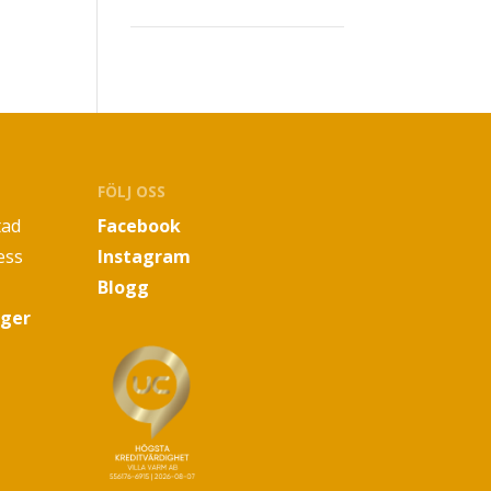
FÖLJ OSS
tad
Facebook
ess
Instagram
Blogg
oger