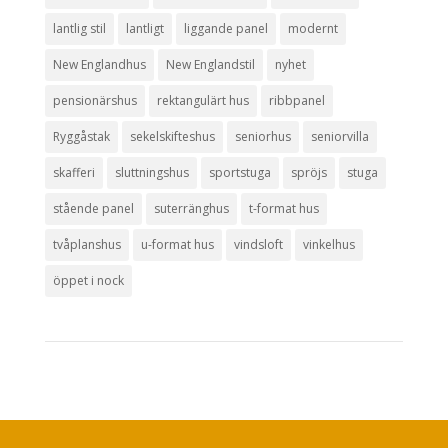
lantlig stil
lantligt
liggande panel
modernt
New Englandhus
New Englandstil
nyhet
pensionärshus
rektangulärt hus
ribbpanel
Ryggåstak
sekelskifteshus
seniorhus
seniorvilla
skafferi
sluttningshus
sportstuga
spröjs
stuga
stående panel
suterränghus
t-format hus
tvåplanshus
u-format hus
vindsloft
vinkelhus
öppet i nock