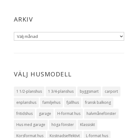
ARKIV
VÄLJ HUSMODELL
1 1/2-planshus
1 3/4-planshus
byggsmart
carport
enplanshus
familjehus
fjällhus
fransk balkong
fritidshus
garage
H-format hus
halvmånefönster
Hus med garage
höga fönster
Klassiskt
Korsformat hus
Kostnadseffektivt
L-format hus